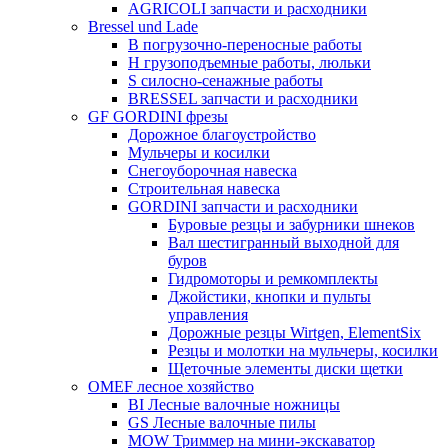
AGRICOLI запчасти и расходники
Bressel und Lade
B погрузочно-переносные работы
H грузоподъемные работы, люльки
S силосно-сенажные работы
BRESSEL запчасти и расходники
GF GORDINI фрезы
Дорожное благоустройство
Мульчеры и косилки
Снегоуборочная навеска
Строительная навеска
GORDINI запчасти и расходники
Буровые резцы и забурники шнеков
Вал шестигранный выходной для
буров
Гидромоторы и ремкомплекты
Джойстики, кнопки и пульты
управления
Дорожные резцы Wirtgen, ElementSix
Резцы и молотки на мульчеры, косилки
Щеточные элементы диски щетки
OMEF лесное хозяйство
BI Лесные валочные ножницы
GS Лесные валочные пилы
MOW Триммер на мини-экскаватор