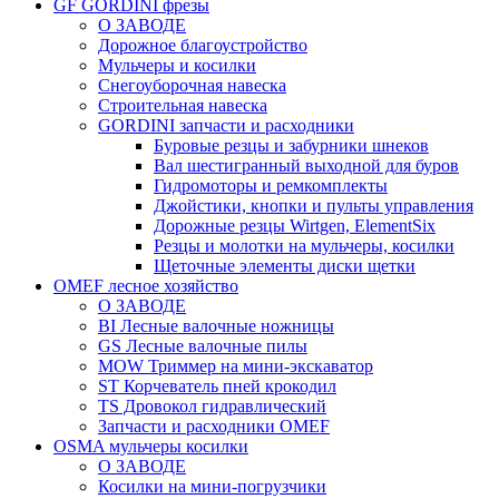
GF GORDINI фрезы
О ЗАВОДЕ
Дорожное благоустройство
Мульчеры и косилки
Снегоуборочная навеска
Строительная навеска
GORDINI запчасти и расходники
Буровые резцы и забурники шнеков
Вал шестигранный выходной для буров
Гидромоторы и ремкомплекты
Джойстики, кнопки и пульты управления
Дорожные резцы Wirtgen, ElementSix
Резцы и молотки на мульчеры, косилки
Щеточные элементы диски щетки
OMEF лесное хозяйство
О ЗАВОДЕ
BI Лесные валочные ножницы
GS Лесные валочные пилы
MOW Триммер на мини-экскаватор
ST Корчеватель пней крокодил
TS Дровокол гидравлический
Запчасти и расходники OMEF
OSMA мульчеры косилки
О ЗАВОДЕ
Косилки на мини-погрузчики