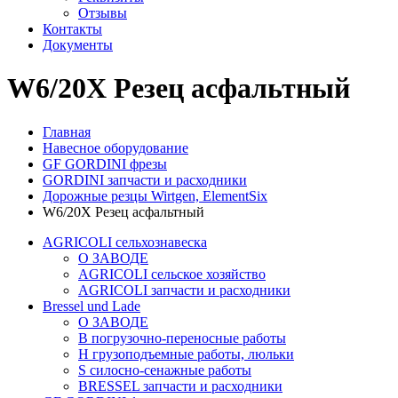
Отзывы
Контакты
Документы
W6/20X Резец асфальтный
Главная
Навесное оборудование
GF GORDINI фрезы
GORDINI запчасти и расходники
Дорожные резцы Wirtgen, ElementSix
W6/20X Резец асфальтный
AGRICOLI сельхознавеска
О ЗАВОДЕ
AGRICOLI сельское хозяйство
AGRICOLI запчасти и расходники
Bressel und Lade
О ЗАВОДЕ
B погрузочно-переносные работы
H грузоподъемные работы, люльки
S силосно-сенажные работы
BRESSEL запчасти и расходники