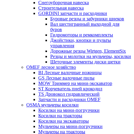
Снегоуборочная навеска
Строительная навеска
GORDINI запчасти и расходники
Буровые резцы и забурники шнеков
Вал шестигранный выходной для
буров
Гидромоторы и ремкомплекты
Джойстики, кнопки и пульты
управления
Дорожные резцы Wirtgen, ElementSix
Резцы и молотки на мульчеры, косилки
Щеточные элементы диски щетки
OMEF лесное хозяйство
BI Лесные валочные ножницы
GS Лесные валочные пилы
MOW Триммер на мини-экскаватор
ST Корчеватель пней крокодил
TS Дровокол гидравлический
Запчасти и расходники OMEF
OSMA мульчеры косилки
Косилки на мини-погрузчики
Косилки на тракторы
Косилки на экскаваторы
Мульчеры на мини-погрузчики
Мульчеры на тракторы