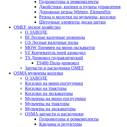
Гидромоторы и ремкомплекты
Джойстики, кнопки и пульты управления
Дорожные резцы Wirtgen, ElementSix
Резцы и молотки на мульчеры, косилки
Щеточные элементы диски щетки
OMEF лесное хозяйство
О ЗАВОДЕ
BI Лесные валочные ножницы
GS Лесные валочные пилы
MOW Триммер на мини-экскаватор
ST Корчеватель пней крокодил
TS Дровокол гидравлический
TS400 Пила-дровокол
Запчасти и расходники OMEF
OSMA мульчеры косилки
О ЗАВОДЕ
Косилки на мини-погрузчики
Косилки на тракторы
Косилки на экскаваторы
Мульчеры на мини-погрузчики
Мульчеры на тракторы
Мульчеры на экскаваторы
OSMA запчасти и расходники
Гидромоторы и ремкомплекты
Карданы и редукторы