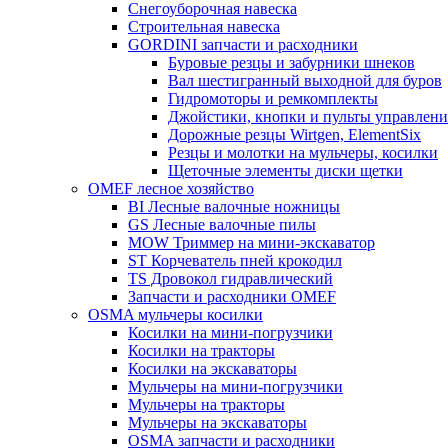
Снегоуборочная навеска
Строительная навеска
GORDINI запчасти и расходники
Буровые резцы и забурники шнеков
Вал шестигранный выходной для буров
Гидромоторы и ремкомплекты
Джойстики, кнопки и пульты управлени
Дорожные резцы Wirtgen, ElementSix
Резцы и молотки на мульчеры, косилки
Щеточные элементы диски щетки
OMEF лесное хозяйство
BI Лесные валочные ножницы
GS Лесные валочные пилы
MOW Триммер на мини-экскаватор
ST Корчеватель пней крокодил
TS Дровокол гидравлический
Запчасти и расходники OMEF
OSMA мульчеры косилки
Косилки на мини-погрузчики
Косилки на тракторы
Косилки на экскаваторы
Мульчеры на мини-погрузчики
Мульчеры на тракторы
Мульчеры на экскаваторы
OSMA запчасти и расходники