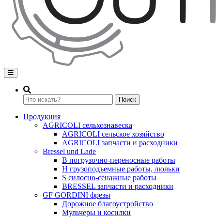
Переключение навигации
Поиск
Продукция
AGRICOLI сельхознавеска
AGRICOLI сельское хозяйство
AGRICOLI запчасти и расходники
Bressel und Lade
B погрузочно-переносные работы
H грузоподъемные работы, люльки
S силосно-сенажные работы
BRESSEL запчасти и расходники
GF GORDINI фрезы
Дорожное благоустройство
Мульчеры и косилки