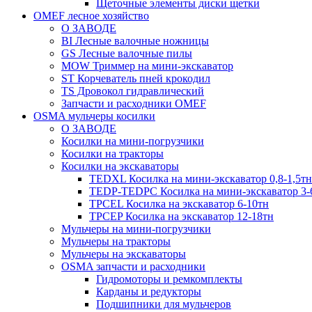
Щеточные элементы диски щетки
OMEF лесное хозяйство
О ЗАВОДЕ
BI Лесные валочные ножницы
GS Лесные валочные пилы
MOW Триммер на мини-экскаватор
ST Корчеватель пней крокодил
TS Дровокол гидравлический
Запчасти и расходники OMEF
OSMA мульчеры косилки
О ЗАВОДЕ
Косилки на мини-погрузчики
Косилки на тракторы
Косилки на экскаваторы
TEDXL Косилка на мини-экскаватор 0,8-1,5тн
TEDP-TEDPC Косилка на мини-экскаватор 3-
TPCEL Косилка на экскаватор 6-10тн
TPCEP Косилка на экскаватор 12-18тн
Мульчеры на мини-погрузчики
Мульчеры на тракторы
Мульчеры на экскаваторы
OSMA запчасти и расходники
Гидромоторы и ремкомплекты
Карданы и редукторы
Подшипники для мульчеров