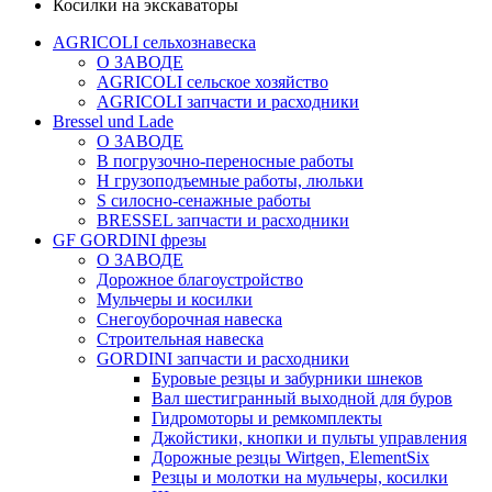
Косилки на экскаваторы
AGRICOLI сельхознавеска
О ЗАВОДЕ
AGRICOLI сельское хозяйство
AGRICOLI запчасти и расходники
Bressel und Lade
О ЗАВОДЕ
B погрузочно-переносные работы
H грузоподъемные работы, люльки
S силосно-сенажные работы
BRESSEL запчасти и расходники
GF GORDINI фрезы
О ЗАВОДЕ
Дорожное благоустройство
Мульчеры и косилки
Снегоуборочная навеска
Строительная навеска
GORDINI запчасти и расходники
Буровые резцы и забурники шнеков
Вал шестигранный выходной для буров
Гидромоторы и ремкомплекты
Джойстики, кнопки и пульты управления
Дорожные резцы Wirtgen, ElementSix
Резцы и молотки на мульчеры, косилки