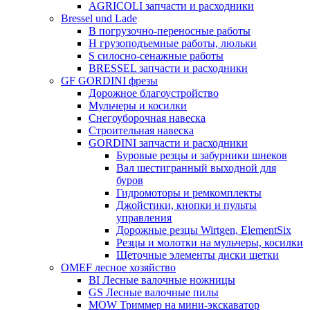
AGRICOLI запчасти и расходники
Bressel und Lade
B погрузочно-переносные работы
H грузоподъемные работы, люльки
S силосно-сенажные работы
BRESSEL запчасти и расходники
GF GORDINI фрезы
Дорожное благоустройство
Мульчеры и косилки
Снегоуборочная навеска
Строительная навеска
GORDINI запчасти и расходники
Буровые резцы и забурники шнеков
Вал шестигранный выходной для
буров
Гидромоторы и ремкомплекты
Джойстики, кнопки и пульты
управления
Дорожные резцы Wirtgen, ElementSix
Резцы и молотки на мульчеры, косилки
Щеточные элементы диски щетки
OMEF лесное хозяйство
BI Лесные валочные ножницы
GS Лесные валочные пилы
MOW Триммер на мини-экскаватор