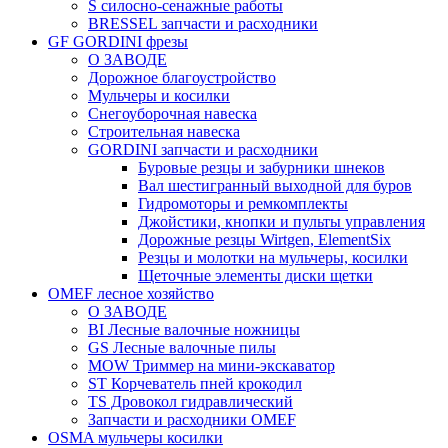
S силосно-сенажные работы
BRESSEL запчасти и расходники
GF GORDINI фрезы
О ЗАВОДЕ
Дорожное благоустройство
Мульчеры и косилки
Снегоуборочная навеска
Строительная навеска
GORDINI запчасти и расходники
Буровые резцы и забурники шнеков
Вал шестигранный выходной для буров
Гидромоторы и ремкомплекты
Джойстики, кнопки и пульты управления
Дорожные резцы Wirtgen, ElementSix
Резцы и молотки на мульчеры, косилки
Щеточные элементы диски щетки
OMEF лесное хозяйство
О ЗАВОДЕ
BI Лесные валочные ножницы
GS Лесные валочные пилы
MOW Триммер на мини-экскаватор
ST Корчеватель пней крокодил
TS Дровокол гидравлический
Запчасти и расходники OMEF
OSMA мульчеры косилки