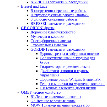
AGRICOLI запчасти и расходники
Bressel und Lade
B погрузочно-переносные работы
H грузоподъемные работы, люльки
S силосно-сенажные работы
BRESSEL запчасти и расходники
GF GORDINI фрезы
Дорожное благоустройство
Мульчеры и косилки
Снегоуборочная навеска
Строительная навеска
GORDINI запчасти и расходники
Буровые резцы и забурники шнеков
Вал шестигранный выходной для
буров
Гидромоторы и ремкомплекты
Джойстики, кнопки и пульты
управления
Дорожные резцы Wirtgen, ElementSix
Резцы и молотки на мульчеры, косилки
Щеточные элементы диски щетки
OMEF лесное хозяйство
BI Лесные валочные ножницы
GS Лесные валочные пилы
MOW Триммер на мини-экскаватор