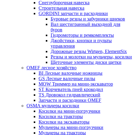
Снегоуборочная навеска
Строительная навеска
GORDINI запчасти и расходники
Буровые резцы и забурники шнеков
Вал шестигранный выходной для
буров
Гидромоторы и ремкомплекты
Джойстики, кнопки и пульты
управления
Дорожные резцы Wirtgen, ElementSix
Резцы и молотки на мульчеры, косилки
Щеточные элементы диски щетки
OMEF лесное хозяйство
BI Лесные валочные ножницы
GS Лесные валочные пилы
MOW Триммер на мини-экскаватор
ST Корчеватель пней крокодил
TS Дровокол гидравлический
Запчасти и расходники OMEF
OSMA мульчеры косилки
Косилки на мини-погрузчики
Косилки на тракторы
Косилки на экскаваторы
Мульчеры на мини-погрузчики
Мульчеры на тракторы